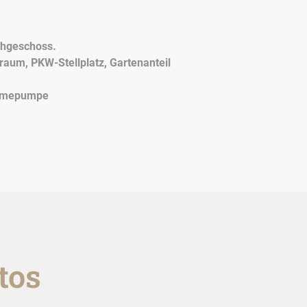
chgeschoss.
nraum,
PKW-Stellplatz, Gartenanteil
Wärmepumpe
tos