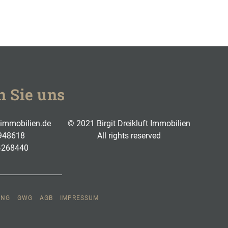
n Sie uns
t-immobilien.de
© 2021 Birgit Dreikluft Immobilien
948618
All rights reserved
4268440
UNG
GWG
AGB
IMPRESSUM