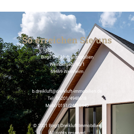
So erreichen Sie uns
Birgit Dreikluft Immobilien
Weinbergstr. 90/1
69469 Weinheim
b.dreikluft@dreikluft-immobilien.de
Tel.
06201/4948618
Mobil
0151/24268440
© 2021 Birgit Dreikluft Immobilien
All rights reserved