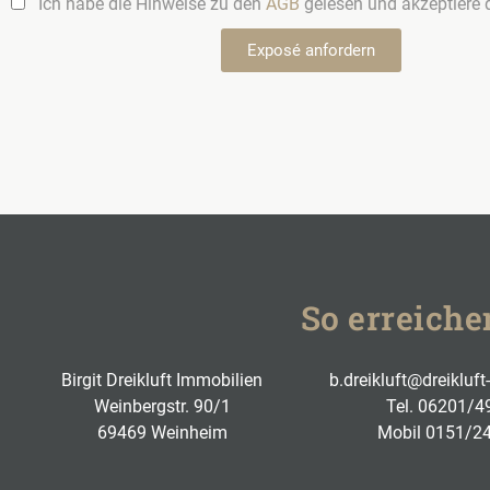
Ich habe die Hinweise zu den
AGB
gelesen und akzeptiere d
Exposé anfordern
So erreiche
Birgit Dreikluft Immobilien
b.dreikluft@dreikluf
Weinbergstr. 90/1
Tel.
06201/4
69469 Weinheim
Mobil
0151/2