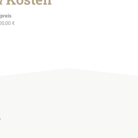
preis
00,00 €
n