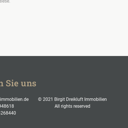
iese.
n Sie uns
t-immobilien.de
© 2021 Birgit Dreikluft Immobilien
948618
All rights reserved
4268440