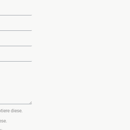
iere diese.
ese.